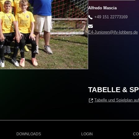
Alfredo Mascia
+49 151 22773169
E4-Junioren@jfv-lohberg.de
TABELLE & S
Tabelle und Spielplan auf
DOWNLOADS
LOGIN
CO